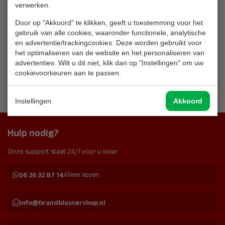
verwerken.
Reset-test sleutel
handmelder (10 stuks)
Door op "Akkoord" te klikken, geeft u toestemming voor het
35,-
gebruik van alle cookies, waaronder functionele, analytische
incl btw 42,35
Morgen bezorgd
en advertentie/trackingcookies. Deze worden gebruikt voor
het optimaliseren van de website en het personaliseren van
advertenties. Wilt u dit niet, klik dan op "Instellingen" om uw
cookievoorkeuren aan te passen.
Meer dan
5.000 producten op
voorraad
Instellingen
Akkoord
Hulp nodig?
Onze support staat 24/7 voor u klaar
06 26 32 87 14
Alleen appen
info@brandblussershop.nl