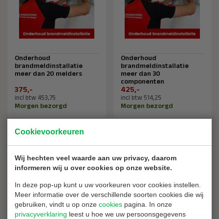
Onderhoud
Onderhoud
brandmeldinstallatie
brandmeldinstallatie
meer dan 20 melders
meer dan 30
componenten
375,-
425,-
incl btw 453,75
incl btw 514,25
Morgen bezorgd
Morgen bezorgd
Cookievoorkeuren
Wij hechten veel waarde aan uw privacy, daarom
informeren wij u over cookies op onze website.
In deze pop-up kunt u uw voorkeuren voor cookies instellen.
Meer informatie over de verschillende soorten cookies die wij
gebruiken, vindt u op onze
cookies
pagina. In onze
privacyverklaring
leest u hoe we uw persoonsgegevens