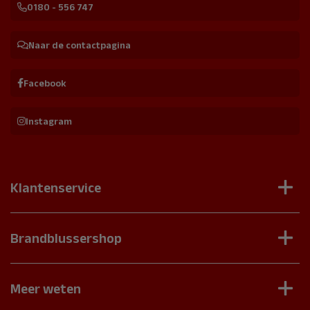
0180 - 556 747
Naar de contactpagina
Facebook
Instagram
Klantenservice
Contact
Veelgestelde vragen
Brandblussershop
Onderhoudscontract aanvragen
Brandblussers
Schade of verkeerd product
Brandslanghaspels
Meer weten
Retourneren product
Noodverlichting