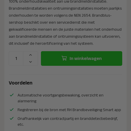
100% onderhoudskwaliteit aan uw brandmeldinsta­llatie.
Brandmeldinsta­llaties en ontruimingsin­stallaties moeten jaarlijks
onderhouden te worden volgens de NEN 2654. Brandblus­
sershop beschikt over een servicedienst die met
gekwalificeerde mensen en de juiste materialen het onderhoud
aan brandmeldinsta­llatie of ontruimingssysteem kan uitvoeren,
dit inclusief de hercertificering van het systeem.
In winkelwagen
Voordelen
Automatische voortgangsbewaking, overzicht en
alarmering
Registreren bij de bron met RH Brandbeveiliging Smart app
Onafhankelijk van contractpartij en branddetectiebedrijf,
etc.