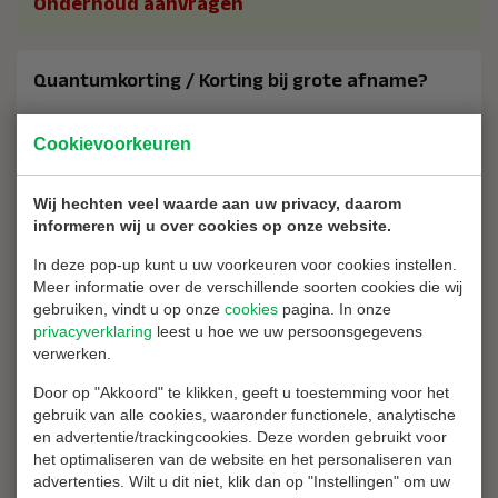
Onderhoud aanvragen
Quantumkorting / Korting bij grote afname?
Laat Brandblussershop een offerte op maat maken voor de
Cookievoorkeuren
aanschaf van dit product bij een grotere afname.
Offerte aanvragen
Wij hechten veel waarde aan uw privacy, daarom
informeren wij u over cookies op onze website.
Waarom bij ons kopen?
In deze pop-up kunt u uw voorkeuren voor cookies instellen.
Meer informatie over de verschillende soorten cookies die wij
gebruiken, vindt u op onze
cookies
pagina. In onze
2 jaar garantie op al uw aankopen
privacyverklaring
leest u hoe we uw persoonsgegevens
Vrijblijvend advies
verwerken.
14 dagen recht van retour
Door op "Akkoord" te klikken, geeft u toestemming voor het
gebruik van alle cookies, waaronder functionele, analytische
Ons assortiment
en advertentie/trackingcookies. Deze worden gebruikt voor
het optimaliseren van de website en het personaliseren van
advertenties. Wilt u dit niet, klik dan op "Instellingen" om uw
10 jaar garantie wanneer u uw producten laat