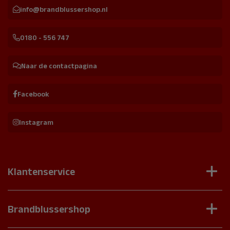
info@brandblussershop.nl
0180 - 556 747
Naar de contactpagina
Facebook
Instagram
Klantenservice
Contact
Veelgestelde vragen
Brandblussershop
Onderhoudscontract aanvragen
Brandblussers