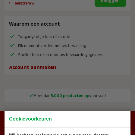
Inloggen
Registreren?
Waarom een account
Toegang tot je bestelhistorie
Elk moment verder met uw bestelling
Sneller bestellen door uw bewaarde gegevens
Account aanmaken
Meer dan
5.000 producten op
voorraad
Cookievoorkeuren
Hulp nodig?
Onze support staat 24/7 voor u klaar