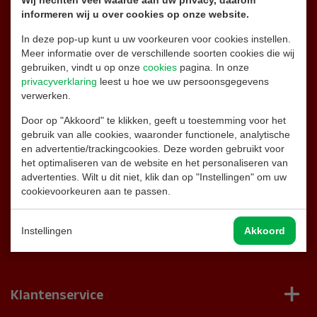
Wij hechten veel waarde aan uw privacy, daarom
informeren wij u over cookies op onze website.
06 26 32 87 14
Alleen appen
In deze pop-up kunt u uw voorkeuren voor cookies instellen.
Meer informatie over de verschillende soorten cookies die wij
gebruiken, vindt u op onze
cookies
pagina. In onze
info@brandblussershop.nl
privacyverklaring
leest u hoe we uw persoonsgegevens
verwerken.
0180 - 556 747
Door op "Akkoord" te klikken, geeft u toestemming voor het
gebruik van alle cookies, waaronder functionele, analytische
en advertentie/trackingcookies. Deze worden gebruikt voor
Naar de contactpagina
het optimaliseren van de website en het personaliseren van
advertenties. Wilt u dit niet, klik dan op "Instellingen" om uw
Facebook
cookievoorkeuren aan te passen.
Instagram
Instellingen
Akkoord
Klantenservice