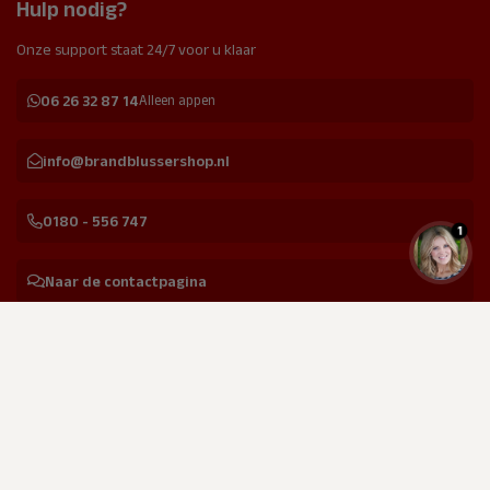
Hulp nodig?
Onze support staat 24/7 voor u klaar
06 26 32 87 14
Alleen appen
info@brandblussershop.nl
0180 - 556 747
1
Naar de contactpagina
Facebook
Instagram