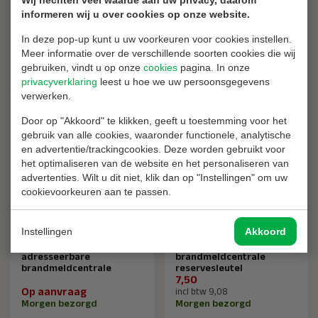
Wij hechten veel waarde aan uw privacy, daarom
informeren wij u over cookies op onze website.
Notifier NF50-C2
Notifier NF50-B1
adresseerbare
adresseerbare
In deze pop-up kunt u uw voorkeuren voor cookies instellen.
brandmeldcentrale
brandmeldcentrale
Meer informatie over de verschillende soorten cookies die wij
Op aanvraag
Op aanvraag
gebruiken, vindt u op onze
cookies
pagina. In onze
Morgen bezorgd
Morgen bezorgd
privacyverklaring
leest u hoe we uw persoonsgegevens
verwerken.
Door op "Akkoord" te klikken, geeft u toestemming voor het
gebruik van alle cookies, waaronder functionele, analytische
en advertentie/trackingcookies. Deze worden gebruikt voor
het optimaliseren van de website en het personaliseren van
advertenties. Wilt u dit niet, klik dan op "Instellingen" om uw
cookievoorkeuren aan te passen.
Instellingen
Akkoord
Notifier NF50-A1
Notifier
adresseerbare
brandmeldcentrale
brandmeldcentrale
reservesleutel
7,50
Op aanvraag
incl btw 9,08
Morgen bezorgd
Morgen bezorgd