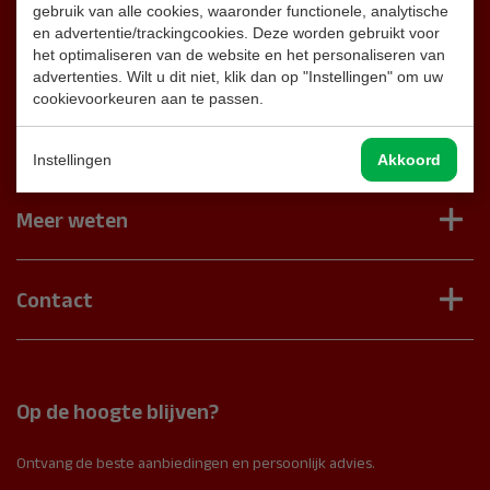
gebruik van alle cookies, waaronder functionele, analytische
en advertentie/trackingcookies. Deze worden gebruikt voor
het optimaliseren van de website en het personaliseren van
Klantenservice
advertenties. Wilt u dit niet, klik dan op "Instellingen" om uw
cookievoorkeuren aan te passen.
Contact
Veelgestelde vragen
Brandblussershop
Instellingen
Akkoord
Onderhoudscontract aanvragen
Brandblussers
Schade of verkeerd product
Brandslanghaspels
Meer weten
Retourneren product
Noodverlichting
Chatbot Veronique
Brandpreventie
Brandmelders
Podcast
Poederblussers
Contact
Brandpreventie
Video's
CO2 Brandblussers
Onderhoud
Zwaalweg 6-8
Garantie
Sproeischuimblussers
2991 ZC Barendrecht
Rookmelders
Nederland
Op de hoogte blijven?
Noodverlichting
Route
Brandmeldinstallaties
Ontvang de beste aanbiedingen en persoonlijk advies.
IBAN:
NL66 ABNA 0605 4152 69