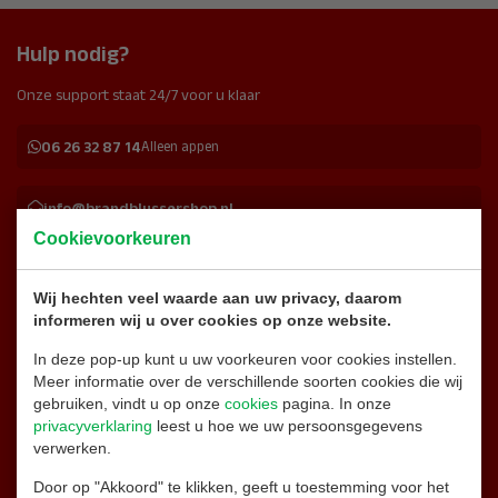
Hulp nodig?
Onze support staat 24/7 voor u klaar
06 26 32 87 14
Alleen appen
info@brandblussershop.nl
Cookievoorkeuren
0180 - 556 747
Wij hechten veel waarde aan uw privacy, daarom
informeren wij u over cookies op onze website.
Naar de contactpagina
In deze pop-up kunt u uw voorkeuren voor cookies instellen.
Meer informatie over de verschillende soorten cookies die wij
Facebook
gebruiken, vindt u op onze
cookies
pagina. In onze
privacyverklaring
leest u hoe we uw persoonsgegevens
verwerken.
Instagram
Door op "Akkoord" te klikken, geeft u toestemming voor het