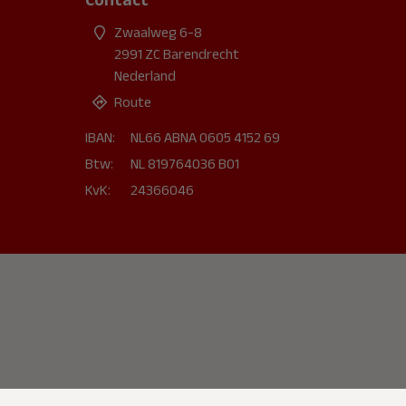
Zwaalweg 6-8
2991 ZC Barendrecht
Nederland
Route
IBAN:
NL66 ABNA 0605 4152 69
Btw:
NL 819764036 B01
KvK:
24366046
1
Veronique
Hoi, ik ben Veronique van B