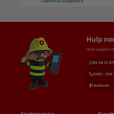
Binnen
24 uur
geleverd
Hulp no
Onze support st
06 26 32 87
0180 - 556
Facebook
Klantenservice
Brandb