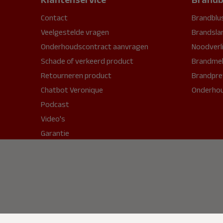
Contact
Brandblu
Veelgestelde vragen
Brandsla
Onderhoudscontract aanvragen
Noodverl
Schade of verkeerd product
Brandmel
Retourneren product
Brandpre
Chatbot Veronique
Onderho
Podcast
Video's
Garantie