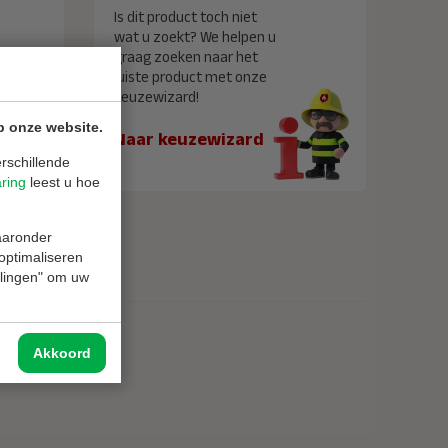
Is dit product toch niet
wat u zoekt? We helpen u
graag zoeken naar het
juiste product met onze
keuzewizard!
p onze website.
Naar keuzewizard
rschillende
aring
leest u hoe
waaronder
 optimaliseren
ellingen" om uw
Akkoord