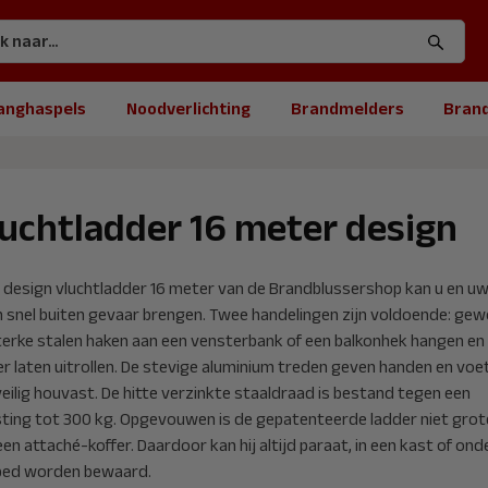
anghaspels
Noodverlichting
Brandmelders
Bran
uchtladder 16 meter design
 design vluchtladder 16 meter van de Brandblussershop kan u en u
n snel buiten gevaar brengen. Twee handelingen zijn voldoende: ge
terke stalen haken aan een vensterbank of een balkonhek hangen en
er laten uitrollen. De stevige aluminium treden geven handen en voe
eilig houvast. De hitte verzinkte staaldraad is bestand tegen een
sting tot 300 kg. Opgevouwen is de gepatenteerde ladder niet grot
en attaché-koffer. Daardoor kan hij altijd paraat, in een kast of ond
bed worden bewaard.