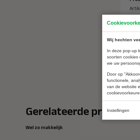
Arti
Cookievoork
Ken
Merk
Wij hechten vee
Leng
soor
In deze pop-up k
soorten cookies 
Afm
we uw persoons
Gewi
Door op "Akkoord
functionele, ana
van de website en
cookievoorkeure
Gerelateerde producte
Instellingen
Wel zo makkelijk