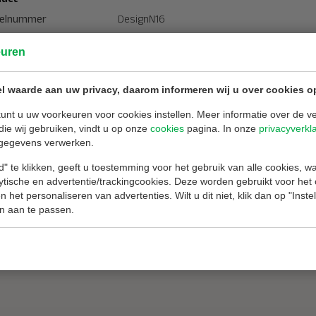
kelnummer
DesignN16
euren
merken
Kletter-fix
l waarde aan uw privacy, daarom informeren wij u over cookies o
te ladder
5 verdiepingen – Lengte 15 tot 16 meter
ten Ladders
Opvouwbaar, Permanent
unt u uw voorkeuren voor cookies instellen. Meer informatie over de ve
die wij gebruiken, vindt u op onze
cookies
pagina. In onze
privacyverkl
etingen
gegevens verwerken.
cht
9,00 kg
" te klikken, geeft u toestemming voor het gebruik van alle cookies, 
lytische en advertentie/trackingcookies. Deze worden gebruikt voor het
 het personaliseren van advertenties. Wilt u dit niet, klik dan op "Inst
n aan te passen.
n