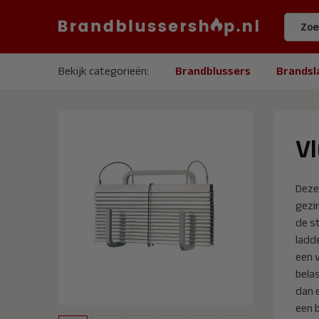
Bekijk categorieën:
Brandblussers
Brandsl
Vl
Deze
gezi
de s
ladd
een v
bela
dan e
een 