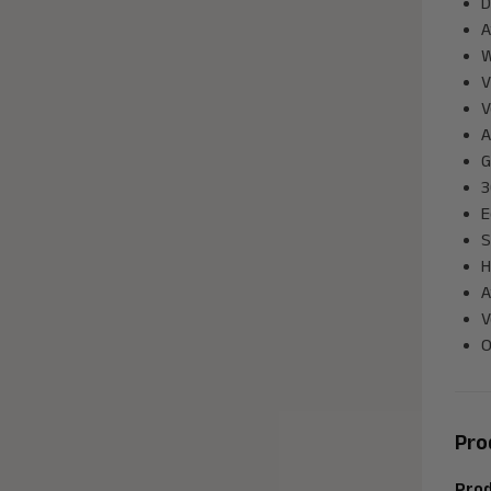
D
A
W
V
V
A
G
3
E
S
H
A
V
O
Pro
Prod