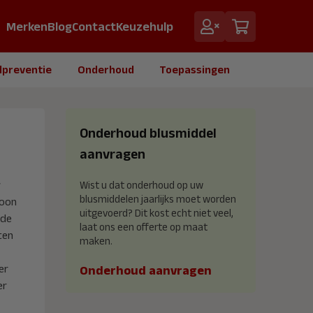
Merken
Blog
Contact
Keuzehulp
dpreventie
Onderhoud
Toepassingen
Onderhoud blusmiddel
aanvragen
w
Wist u dat onderhoud op uw
blusmiddelen jaarlijks moet worden
woon
uitgevoerd? Dit kost echt niet veel,
 de
laat ons een offerte op maat
ten
maken.
er
Onderhoud aanvragen
er