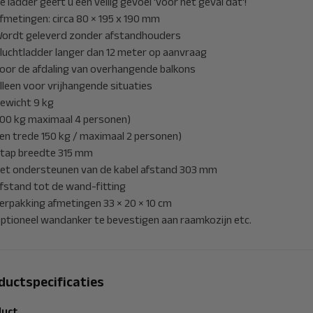
e ladder geeft u een veilig gevoel ‘voor het geval dat'!
fmetingen: circa 80 × 195 x 190 mm
ordt geleverd zonder afstandhouders
luchtladder langer dan 12 meter op aanvraag
oor de afdaling van overhangende balkons
lleen voor vrijhangende situaties
ewicht 9 kg
00 kg maximaal 4 personen)
en trede 150 kg / maximaal 2 personen)
tap breedte 315 mm
et ondersteunen van de kabel afstand 303 mm
fstand tot de wand-fitting
erpakking afmetingen 33 × 20 × 10 cm
ptioneel wandanker te bevestigen aan raamkozijn etc.
ductspecificaties
uct