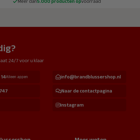
Meer dan
5.000 producten op
voorraad
dig?
aat 24/7 voor u klaar
 14
info@brandblussershop.nl
Alleen appen
 747
Naar de contactpagina
Instagram
lussershop
Meer weten