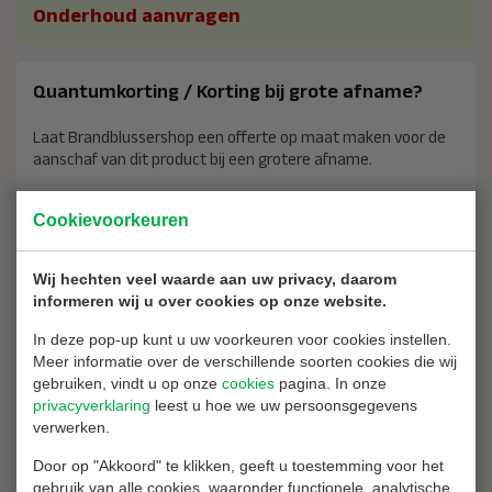
Onderhoud aanvragen
Quantumkorting / Korting bij grote afname?
Laat Brandblussershop een offerte op maat maken voor de
aanschaf van dit product bij een grotere afname.
Offerte aanvragen
Cookievoorkeuren
Waarom bij ons kopen?
Wij hechten veel waarde aan uw privacy, daarom
informeren wij u over cookies op onze website.
2 jaar garantie op al uw aankopen
In deze pop-up kunt u uw voorkeuren voor cookies instellen.
Vrijblijvend advies
Meer informatie over de verschillende soorten cookies die wij
gebruiken, vindt u op onze
cookies
pagina. In onze
14 dagen recht van retour
privacyverklaring
leest u hoe we uw persoonsgegevens
Ons assortiment
verwerken.
Door op "Akkoord" te klikken, geeft u toestemming voor het
gebruik van alle cookies, waaronder functionele, analytische