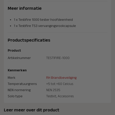
Meer informatie
1 x Testifire 1000 tester hoofdeenheid
1 x Testifire TS3 vervangingsro­okcapsule
Productspecificaties
Product
Artikelnummer
TESTIFIRE-1000
Kenmerken
Merk
RH Brandbeveiliging
Temperatuurgrens
+5 tot +60 Celcius
NEN normering
NEN 2535
Solo type
Testkit, Accesoires
Leer meer over dit product