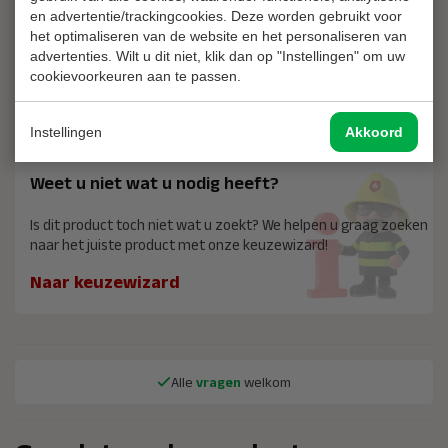
10 jaar garantie wanneer u uw producten laat
en advertentie/trackingcookies. Deze worden gebruikt voor
keuren
het optimaliseren van de website en het personaliseren van
advertenties. Wilt u dit niet, klik dan op "Instellingen" om uw
cookievoorkeuren aan te passen.
Laat ieder jaar uw producten keuren en krijg 10 jaar garantie!
Lees meer
Instellingen
Akkoord
Weet u niet wat u nodig heeft?
Is dit product toch niet wat u zoekt? We helpen u graag zoeken
naar het juiste product met onze keuzewizard!
Naar keuzewizard
Alle
vragen
welkom