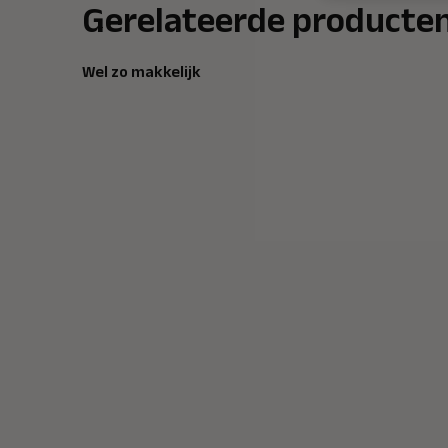
Gerelateerde producte
Wel zo makkelijk
De Smokin Gun- Aerosol
Solo 812 test- 
Adapter
verwijdering se
rookmelders
1.425,-
95,-
1.275,-
incl btw 114,95
incl btw 1.542,75
Morgen bezorgd
Morgen bezorgd