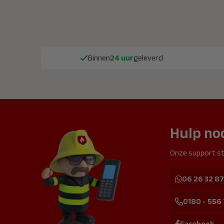
Binnen
24 uur
geleverd
Hulp no
Onze support st
06 26 32 87
0180 - 556
Facebook