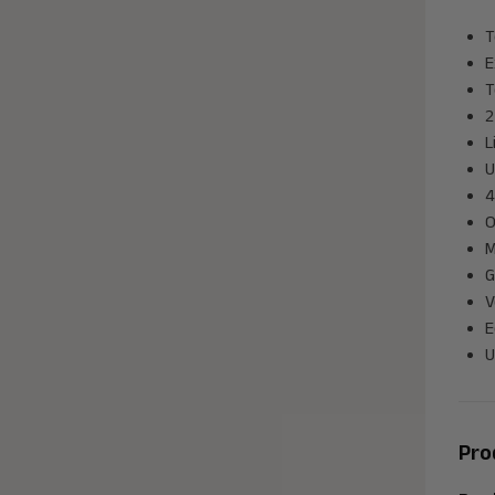
T
E
T
2
L
U
4
O
M
G
V
E
U
Pro