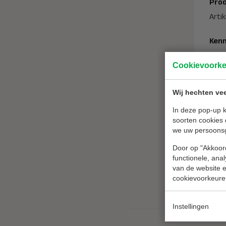
Prod
Arti
Ken
Merk
Cookievoork
Temp
NEN 
Solo
Wij hechten vee
Aant
In deze pop-up k
soorten cookies 
we uw persoons
Dow
Door op "Akkoord
functionele, ana
van de website en
cookievoorkeure
Instellingen