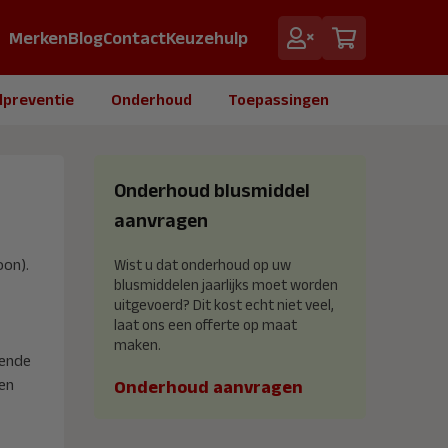
Merken
Blog
Contact
Keuzehulp
dpreventie
Onderhoud
Toepassingen
Onderhoud blusmiddel
aanvragen
oon).
Wist u dat onderhoud op uw
blusmiddelen jaarlijks moet worden
uitgevoerd? Dit kost echt niet veel,
laat ons een offerte op maat
maken.
dende
en
Onderhoud aanvragen