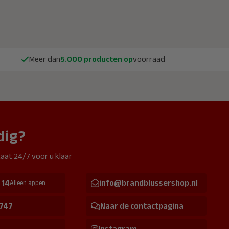
Meer dan
5.000 producten op
voorraad
dig?
aat 24/7 voor u klaar
 14
info@brandblussershop.nl
Alleen appen
 747
Naar de contactpagina
Instagram