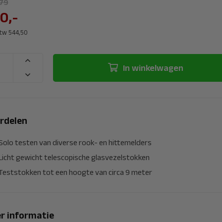
79
0,-
btw 544,50
In winkelwagen
rdelen
Solo testen van diverse rook- en hittemelders
Licht gewicht telescopische glasvezelstokken
Teststokken tot een hoogte van circa 9 meter
r informatie