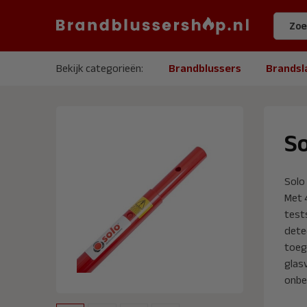
Bekijk categorieën:
Brandblussers
Brandsl
So
Solo 
Met 4
test
dete
toeg
glas
onbe