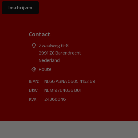
Inschrijven
Contact
Zwaalweg 6-8
2991 ZC Barendrecht
Nederland
Route
IBAN:
NL66 ABNA 0605 4152 69
Btw:
NL 819764036 B01
KvK:
24366046
Veronique