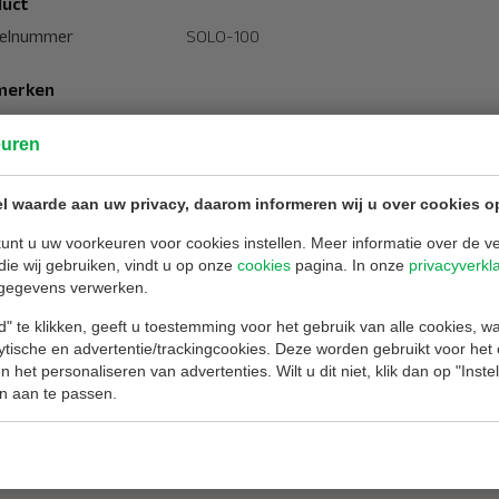
uct
kelnummer
SOLO-100
merken
RH Brandbeveiliging
euren
eratuurgrens
+5 tot +60 Celcius
normering
NEN 2535
 type
Accesoires
l waarde aan uw privacy, daarom informeren wij u over cookies o
al delen
4 delen
unt u uw voorkeuren voor cookies instellen. Meer informatie over de ve
die wij gebruiken, vindt u op onze
cookies
pagina. In onze
privacyverkl
gegevens verwerken.
nloads
" te klikken, geeft u toestemming voor het gebruik van alle cookies, 
lytische en advertentie/trackingcookies. Deze worden gebruikt voor het
 het personaliseren van advertenties. Wilt u dit niet, klik dan op "Inst
Datasheet Solo teststokken
n aan te passen.