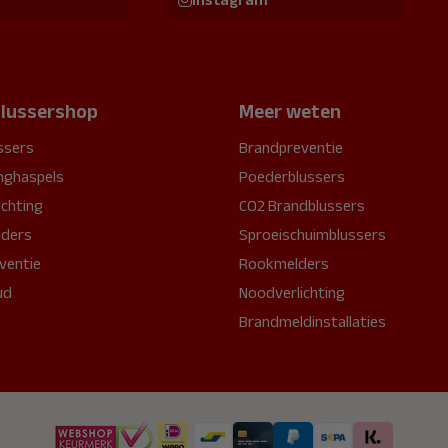
lussershop
Meer weten
ssers
Brandpreventie
nghaspels
Poederblussers
ichting
CO2 Brandblussers
ders
Sproeischuimblussers
ventie
Rookmelders
ud
Noodverlichting
Brandmeldinstallaties