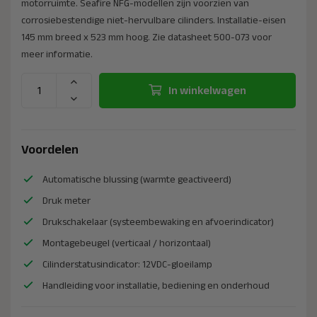
motorruimte. Seafire NFG-modellen zijn voorzien van
corrosiebestendige niet-hervulbare cilinders. Installatie-eisen
145 mm breed x 523 mm hoog. Zie datasheet 500-073 voor
meer informatie.
In winkelwagen
Voordelen
Automatische blussing (warmte geactiveerd)
Druk meter
Drukschakelaar (systeembewaking en afvoerindicator)
Montagebeugel (verticaal / horizontaal)
Cilinderstatusindicator: 12VDC-gloeilamp
Handleiding voor installatie, bediening en onderhoud