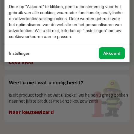
Door op "Akkoord" te klikken, geeft u toestemming voor het
Ons assortiment
gebruik van alle cookies, waaronder functionele, analytische
en advertentie/trackingcookies. Deze worden gebruikt voor
het optimaliseren van de website en het personaliseren van
10 jaar garantie wanneer u uw producten laat
advertenties. Wilt u dit niet, klik dan op "Instellingen" om uw
cookievoorkeuren aan te passen.
keuren
Laat ieder jaar uw producten keuren en krijg 10 jaar garantie!
Instellingen
Akkoord
Lees meer
Weet u niet wat u nodig heeft?
Is dit product toch niet wat u zoekt? We helpen u graag zoeken
naar het juiste product met onze keuzewizard!
Naar keuzewizard