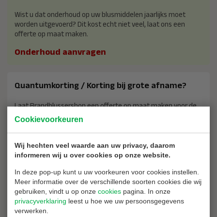
Wist u dat onderhoud op uw blusmiddelen jaarlijks moet
worden uitgevoerd? Dit kost echt niet veel, laat ons een
offerte op maat maken.
Onderhoud aanvragen
Quantumkorting / Korting bij grote afname?
Laat Brandblussershop een offerte op maat maken voor de
aanschaf van dit product bij een grotere afname.
Cookievoorkeuren
Offerte aanvragen
Wij hechten veel waarde aan uw privacy, daarom
informeren wij u over cookies op onze website.
Waarom bij ons kopen?
In deze pop-up kunt u uw voorkeuren voor cookies instellen.
Meer informatie over de verschillende soorten cookies die wij
2 jaar garantie op al uw aankopen
gebruiken, vindt u op onze
cookies
pagina. In onze
Vrijblijvend advies
privacyverklaring
leest u hoe we uw persoonsgegevens
verwerken.
14 dagen recht van retour