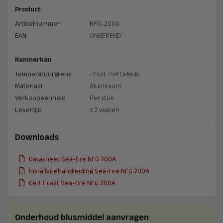
Product
Artikelnummer
NFG-200A
EAN
ONBEKEND
Kenmerken
Temperatuurgrens
-7 tot +54 Celsius
Materiaal
Aluminium
Verkoopeenheid
Per stuk
Levertijd
± 2 weken
Downloads
Datasheet Sea-fire NFG 200A
Installatiehandleiding Sea-fire NFG 200A
Certificaat Sea-fire NFG 200A
Onderhoud blusmiddel aanvragen