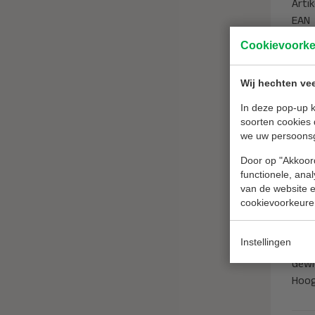
Arti
EAN
Cookievoork
Ken
Merk
Wij hechten vee
Toep
In deze pop-up k
soorten cookies 
Blus
we uw persoons
Rati
Temp
Door op "Akkoord
functionele, ana
Inho
van de website en
NEN 
cookievoorkeure
Bran
Instellingen
Afm
Gewi
Hoo