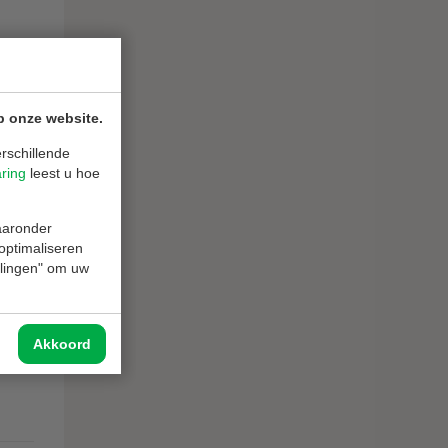
p onze website.
rschillende
Sport
aring
leest u hoe
waaronder
 optimaliseren
ellingen" om uw
Akkoord