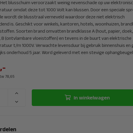
. Het blusschuim veroorzaakt weinig nevenschade op uw elektronis
ratuur omdat deze tot 1000 Volt kan blussen. Door een speciale spr
le wordt de blusstraal verneveld waardoor deze niet elektrisch
dend is. Geschikt voor winkels, kantoren, hotels, woonhuizen, bran
istoffen. Soorten brand omvatten brandklasse A (hout, papier, doek,
, B (ontvlambare vloeistoffen) en tevens in de buurt van elektrische
ratuur t/m 1000V. Verwachte levensduur bij gebruik binnenshuis en
lijks onderhoud 5 jaar. Word geleverd met een stevige ophangbeugel
,-
btw 78,65
In winkelwagen
rdelen