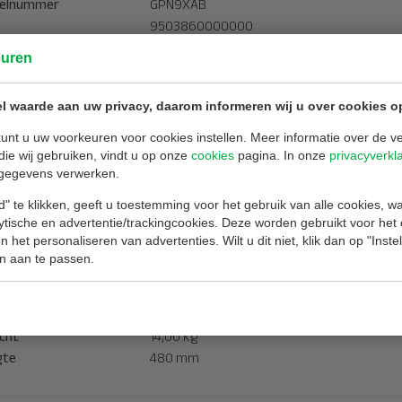
kelnummer
GPN9XAB
9503860000000
euren
merken
Ogniochron
l waarde aan uw privacy, daarom informeren wij u over cookies o
assing
Veiligheid in huis, Boot, Horeca, Kantoor,
unt u uw voorkeuren voor cookies instellen. Meer informatie over de ve
Industrie, Logies, Onderwijs, Bijeenkomst, 
die wij gebruiken, vindt u op onze
cookies
pagina. In onze
privacyverkl
stof/brandklasse
Schuim - AB, Water - A, Electriciteit - E
gegevens verwerken.
ng
27A-233B
eratuurgrens
+5 tot +60 Celcius
" te klikken, geeft u toestemming voor het gebruik van alle cookies, 
lytische en advertentie/trackingcookies. Deze worden gebruikt voor het
ud
9 liter
 het personaliseren van advertenties. Wilt u dit niet, klik dan op "Inst
normering
NEN 2559
n aan te passen.
dklasse
A, AB
etingen
cht
14,00 kg
gte
480 mm