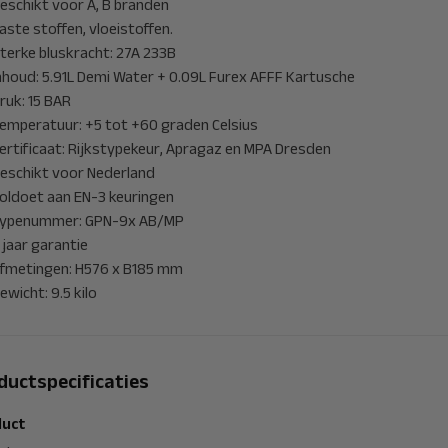
eschikt voor A, B branden
aste stoffen, vloeistoffen.
terke bluskracht: 27A 233B
nhoud: 5.91L Demi Water + 0.09L Furex AFFF Kartusche
ruk: 15 BAR
emperatuur: +5 tot +60 graden Celsius
ertificaat: Rijkstypekeur, Apragaz en MPA Dresden
eschikt voor Nederland
oldoet aan EN-3 keuringen
ypenummer: GPN-9x AB/MP
 jaar garantie
fmetingen: H576 x B185 mm
ewicht: 9.5 kilo
ductspecificaties
uct