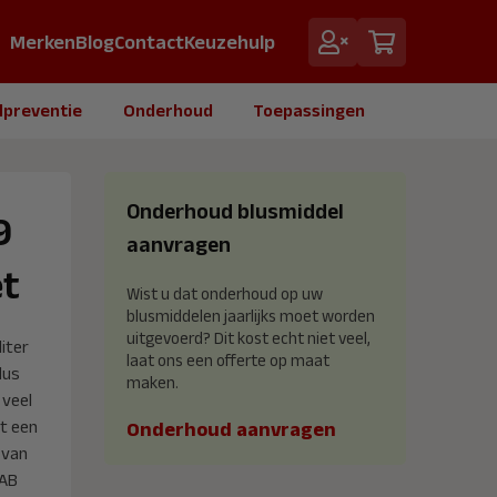
Merken
Blog
Contact
Keuzehulp
dpreventie
Onderhoud
Toepassingen
Onderhoud blusmiddel
9
aanvragen
et
Wist u dat onderhoud op uw
blusmiddelen jaarlijks moet worden
uitgevoerd? Dit kost echt niet veel,
iter
laat ons een offerte op maat
dus
maken.
 veel
t een
Onderhoud aanvragen
 van
 AB