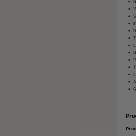
G
V
S
I
D
T
C
G
V
T
5
A
G
Pro
Prod