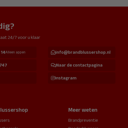
dig?
aat 24/7 voor u klaar
 14
info@brandblussershop.nl
Alleen appen
 747
Naar de contactpagina
Instagram
lussershop
Meer weten
ssers
Brandpreventie