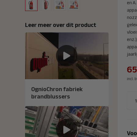
en A
appa
nozz
Leer meer over dit product
gelei
vloe
enz.)
appa
jaar
65
incl. 
OgnioChron fabriek
brandblussers
Voo