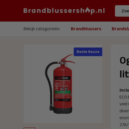
Bekijk categorieën:
Brandblussers
Brandsl
Beste Keuze
O
li
Inclu
ECO 
veel 
dive
enor
27A/