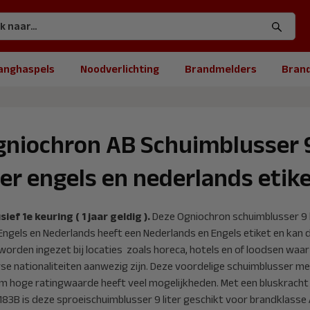
anghaspels
Noodverlichting
Brandmelders
Bran
gniochron AB Schuimblusser 
ter engels en nederlands etik
sief 1e keuring ( 1 jaar geldig ).
Deze Ogniochron schuimblusser 9 l
Engels en Nederlands heeft een Nederlands en Engels etiket en kan 
worden ingezet bij locaties zoals horeca, hotels en of loodsen waar
rse nationaliteiten aanwezig zijn. Deze voordelige schuimblusser me
m hoge ratingwaarde heeft veel mogelijkheden. Met een bluskracht
183B is deze sproeischuimblusser 9 liter geschikt voor brandklasse