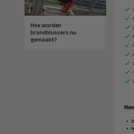
Hoe worden
brandblussers nu
gemaakt?
Mee
O
I