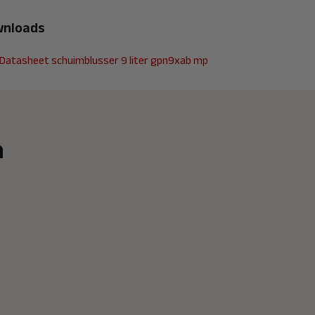
nloads
Datasheet schuimblusser 9 liter gpn9xab mp
n
Blusklasse