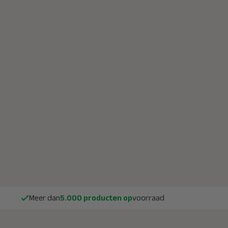
ervullen
Ogniochron ABF PFAS
F-500 Lithi
vrije vetblusser 6 liter
bluswagen 5
105,-
95,-
1.850,-
incl btw 114,95
incl btw 2.238
Morgen bezorgd
Morgen bezo
Meer dan
5.000 producten op
voorraad