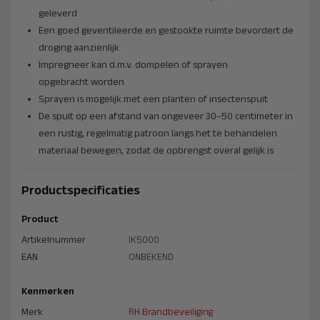
geleverd
Een goed geventileerde en gestookte ruimte bevordert de
droging aanzienlijk
Impregneer kan d.m.v. dompelen of sprayen
opgebracht worden
Sprayen is mogelijk met een planten of insectenspuit
De spuit op een afstand van ongeveer 30–50 centimeter in
een rustig, regelmatig patroon langs het te behandelen
materiaal bewegen, zodat de opbrengst overal gelijk is
Productspecificaties
Product
Artikelnummer
IK5000
EAN
ONBEKEND
Kenmerken
Merk
RH Brandbeveiliging