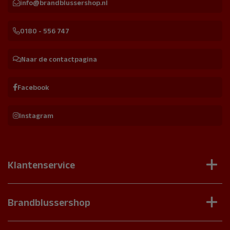
info@brandblussershop.nl
0180 - 556 747
Naar de contactpagina
Facebook
Instagram
Klantenservice
Contact
Veelgestelde vragen
Brandblussershop
Onderhoudscontract aanvragen
Brandblussers
Schade of verkeerd product