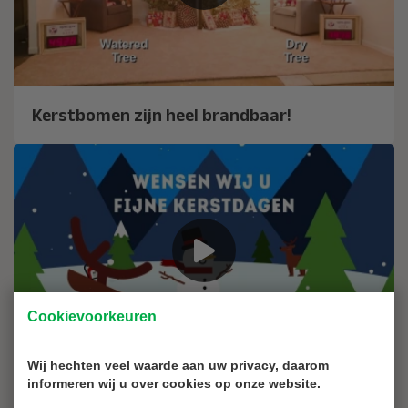
Kerstbomen zijn heel brandbaar!
Cookievoorkeuren
Wij hechten veel waarde aan uw privacy, daarom
informeren wij u over cookies op onze website.
Brandblussershop Kerstgroet