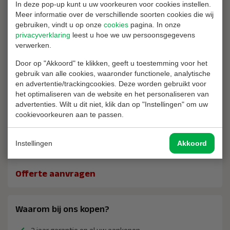
In deze pop-up kunt u uw voorkeuren voor cookies instellen.
Meer informatie over de verschillende soorten cookies die wij
gebruiken, vindt u op onze
cookies
pagina. In onze
Onderhoud blusmiddel aanvragen
privacyverklaring
leest u hoe we uw persoonsgegevens
verwerken.
Wist u dat onderhoud op uw blusmiddelen jaarlijks moet
worden uitgevoerd? Dit kost echt niet veel, laat ons een
Door op "Akkoord" te klikken, geeft u toestemming voor het
offerte op maat maken.
gebruik van alle cookies, waaronder functionele, analytische
en advertentie/trackingcookies. Deze worden gebruikt voor
Onderhoud aanvragen
het optimaliseren van de website en het personaliseren van
advertenties. Wilt u dit niet, klik dan op "Instellingen" om uw
cookievoorkeuren aan te passen.
Quantumkorting / Korting bij grote afname?
Instellingen
Akkoord
Laat Brandblussershop een offerte op maat maken voor de
aanschaf van dit product bij een grotere afname.
Offerte aanvragen
Waarom bij ons kopen?