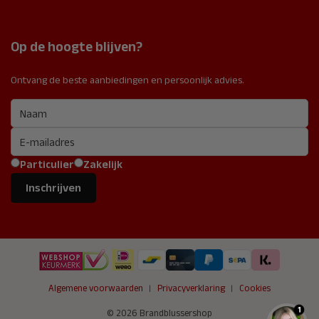
Garantie
Sproeischuimblussers
2991 ZC Barendrecht
Rookmelders
Nederland
Op de hoogte blijven?
Noodverlichting
Route
Brandmeldinstallaties
Ontvang de beste aanbiedingen en persoonlijk advies.
IBAN:
NL66 ABNA 0605 4152 69
Btw:
NL 819764036 B01
KvK:
24366046
Particulier
Zakelijk
Inschrijven
Algemene voorwaarden
Privacyverklaring
Cookies
1
© 2026 Brandblussershop