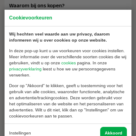
Waarom bij ons kopen?
Cookievoorkeuren
2 jaar garantie op al uw aankopen
Vrijblijvend advies
Wij hechten veel waarde aan uw privacy, daarom
14 dagen recht van retour
informeren wij u over cookies op onze website.
Ons assortiment
In deze pop-up kunt u uw voorkeuren voor cookies instellen.
Meer informatie over de verschillende soorten cookies die wij
gebruiken, vindt u op onze
cookies
pagina. In onze
10 jaar garantie wanneer u uw producten laat
privacyverklaring
leest u hoe we uw persoonsgegevens
verwerken.
keuren
Door op "Akkoord" te klikken, geeft u toestemming voor het
Laat ieder jaar uw producten keuren en krijg 10 jaar garantie!
gebruik van alle cookies, waaronder functionele, analytische
en advertentie/trackingcookies. Deze worden gebruikt voor
Lees meer
het optimaliseren van de website en het personaliseren van
advertenties. Wilt u dit niet, klik dan op "Instellingen" om uw
cookievoorkeuren aan te passen.
Weet u niet wat u nodig heeft?
Instellingen
Akkoord
Is dit product toch niet wat u zoekt? We helpen u graag zoeken