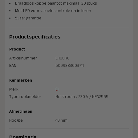
Draadloos koppelbaar tot maximaal 30 stuks
Met LED voor visuele controle en in leren
5 jaar garantie
Productspecificaties
Product
Artikelnummer
Ei168RC
EAN
5099383003741
Kenmerken
Merk
Ei
Type rookmelder
Netstroom / 230 V / NEN2555
Afmetingen
Hoogte
40 mm
Downloads