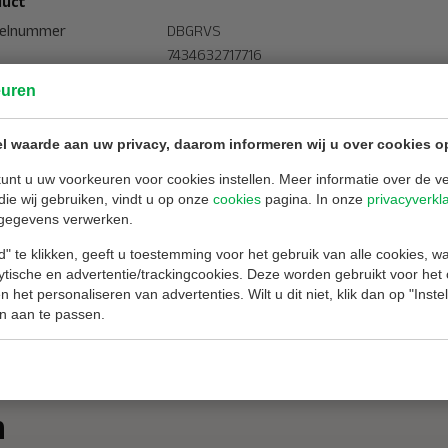
uct
kelnummer
DBGRVS
7434632717716
euren
merken
RH Brandbeveiliging
l waarde aan uw privacy, daarom informeren wij u over cookies o
eratuurgrens
-40 tot +80 Celsius
unt u uw voorkeuren voor cookies instellen. Meer informatie over de ve
normering
NEN 1594
die wij gebruiken, vindt u op onze
cookies
pagina. In onze
privacyverkl
al delen
1 deel
gegevens verwerken.
riaal
Roestvrijstaal
oopeenheid
Per stuk
" te klikken, geeft u toestemming voor het gebruik van alle cookies, 
lytische en advertentie/trackingcookies. Deze worden gebruikt voor het
tijd
2 dagen
 het personaliseren van advertenties. Wilt u dit niet, klik dan op "Inst
keuringen
CE-goedkeuring, KIWA
n aan te passen.
n