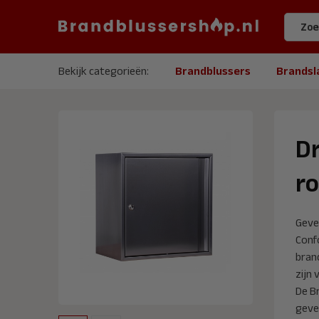
Bekijk categorieën:
Brandblussers
Brandsl
Dr
ro
Gevel
Confo
bran
zijn 
De B
geve