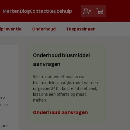
Merken
Blog
Contact
Keuzehulp
dpreventie
Onderhoud
Toepassingen
Onderhoud blusmiddel
aanvragen
Wist u dat onderhoud op uw
blusmiddelen jaarlijks moet worden
uitgevoerd? Dit kost echt niet veel,
laat ons een offerte op maat
.v.
maken.
n te
Onderhoud aanvragen
r ook