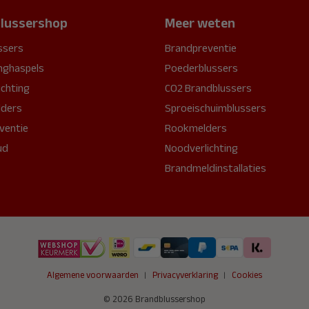
lussershop
Meer weten
ssers
Brandpreventie
nghaspels
Poederblussers
ichting
CO2 Brandblussers
ders
Sproeischuimblussers
ventie
Rookmelders
ud
Noodverlichting
Brandmeldinstallaties
Algemene voorwaarden
Privacyverklaring
Cookies
© 2026 Brandblussershop