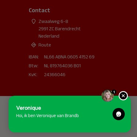
Contact
Zwaalweg 6-8
2991 ZC Barendrecht
Nederland
Route
IBAN:
NL66 ABNA 0605 4152 69
Btw:
NL 819764036 B01
KvK:
24366046
1
Veronique
Hoi, ik ben Veronique van Brandblussershop.nl!
Kan ik je help