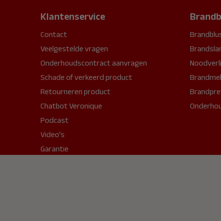
Klantenservice
Brandb
Contact
Brandblu
Veelgestelde vragen
Brandsla
Onderhoudscontract aanvragen
Noodverl
Schade of verkeerd product
Brandmel
Retourneren product
Brandpre
Chatbot Veronique
Onderho
Podcast
Video's
Garantie