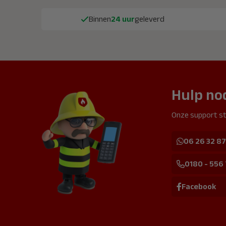
Binnen
24 uur
geleverd
Hulp no
Onze support st
06 26 32 87
0180 - 556
Facebook