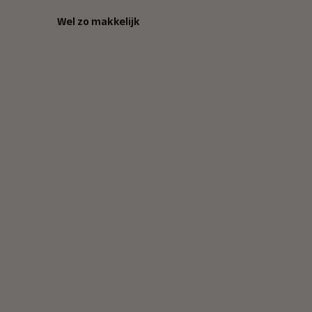
Wel zo makkelijk
Gevelkast droge
Gevelkast drog
blusleiding
blusleiding roo
395,-
475,-
incl btw 477,95
incl btw 574,75
Morgen bezorgd
Morgen bezorgd