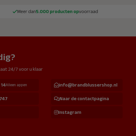
Meer dan
5.000 producten op
voorraad
dig?
aat 24/7 voor u klaar
 14
info@brandblussershop.nl
Alleen appen
 747
Naar de contactpagina
Instagram