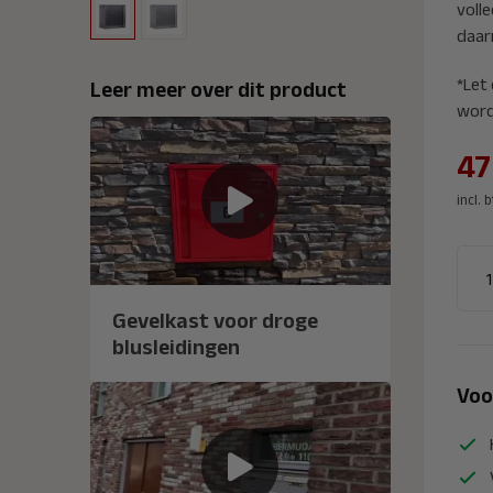
voll
daar
*Let 
Leer meer over dit product
word
47
incl. 
Gevelkast voor droge
blusleidingen
Voo