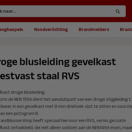
anghaspels
Noodverlichting
Brandmelders
Bran
oge blusleiding gevelkast
estvast staal RVS
kast droge blusleiding.
rm de NEN 1594 dient het aansluitpunt van een droge stijgleiding t.b
dweer in een gevelkast met 8 mm driehoek slot te zitten en voorzie
van een pictogram B.
randblussershop heeft speciaal hiervoor een RVS, vernis gecoate
lkast ontwikkeld. die niet alleen voldoet aan de NEN1494 eisen, maa