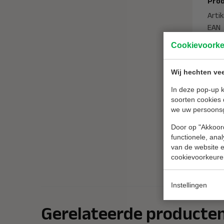
Prod
Arti
EAN
Cookievoork
Ken
Merk
Wij hechten vee
Temp
In deze pop-up k
NEN 
soorten cookies 
Aant
we uw persoons
Mate
Verk
Door op "Akkoord
functionele, ana
Lever
van de website en
Goed
cookievoorkeure
Instellingen
Gerelateerde producte