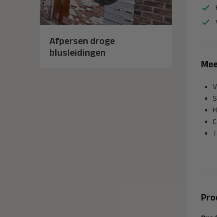
Afpersen droge
blusleidingen
Mee
V
S
H
C
T
Pro