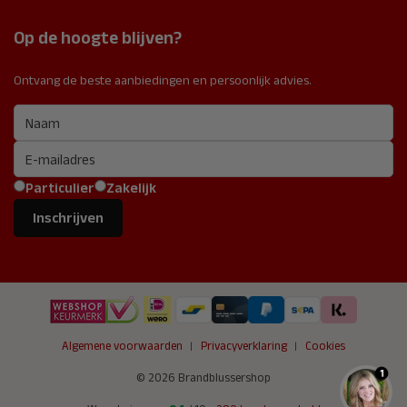
Rookmelders
Nederland
Op de hoogte blijven?
Noodverlichting
Route
Brandmeldinstallaties
Ontvang de beste aanbiedingen en persoonlijk advies.
IBAN:
NL66 ABNA 0605 4152 69
Btw:
NL 819764036 B01
KvK:
24366046
Particulier
Zakelijk
Inschrijven
Algemene voorwaarden
Privacyverklaring
Cookies
1
© 2026 Brandblussershop