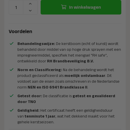
In winkelwagen
Voordelen
Behandelingswijze:
De kerstboom (echt of kunst) wordt
behandeld door middel van op hoge druk sprayen met een
impregneermiddel, specifiek het mengsel "RH safe",
ontwikkeld door
RH Brandbeveiliging B.V.
Norm en Classificering:
Na de behandeling wordt het
product geclassificeerd als
moeilijk ontvlambaar
. Dit
voldoet aan de eisen zoals omschreven in de Nederlandse
norm
NEN en ISO 6941 Brandklasse II
.
Getest door:
De classificatie is
getest en gevalideerd
door TNO
Geldigheid:
Het certificaat heeft een geldigheidsduur
van
tenminste 1 jaar
, wat het dekkend maakt voor het
gehele kerstseizoen.