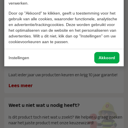
verwerken.
2 jaar garantie op al uw aankopen
Door op "Akkoord" te klikken, geeft u toestemming voor het
Vrijblijvend advies
gebruik van alle cookies, waaronder functionele, analytische
en advertentie/trackingcookies. Deze worden gebruikt voor
14 dagen recht van retour
het optimaliseren van de website en het personaliseren van
Ons assortiment
advertenties. Wilt u dit niet, klik dan op "Instellingen" om uw
cookievoorkeuren aan te passen.
10 jaar garantie wanneer u uw producten laat
Instellingen
Akkoord
keuren
Laat ieder jaar uw producten keuren en krijg 10 jaar garantie!
Lees meer
Weet u niet wat u nodig heeft?
Is dit product toch niet wat u zoekt? We helpen u graag zoeken
naar het juiste product met onze keuzewizard!