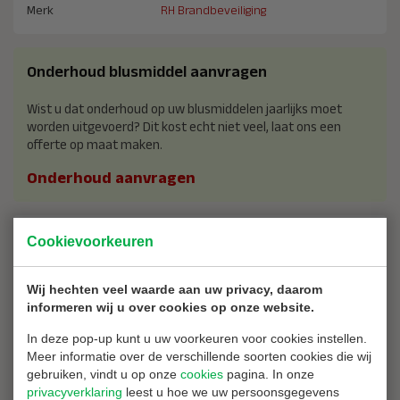
Merk
RH Brandbeveiliging
Onderhoud blusmiddel aanvragen
Wist u dat onderhoud op uw blusmiddelen jaarlijks moet
worden uitgevoerd? Dit kost echt niet veel, laat ons een
offerte op maat maken.
Onderhoud aanvragen
Quantumkorting / Korting bij grote afname?
Cookievoorkeuren
Laat Brandblussershop een offerte op maat maken voor de
Wij hechten veel waarde aan uw privacy, daarom
aanschaf van dit product bij een grotere afname.
informeren wij u over cookies op onze website.
Offerte aanvragen
In deze pop-up kunt u uw voorkeuren voor cookies instellen.
Meer informatie over de verschillende soorten cookies die wij
gebruiken, vindt u op onze
cookies
pagina. In onze
Waarom bij ons kopen?
privacyverklaring
leest u hoe we uw persoonsgegevens