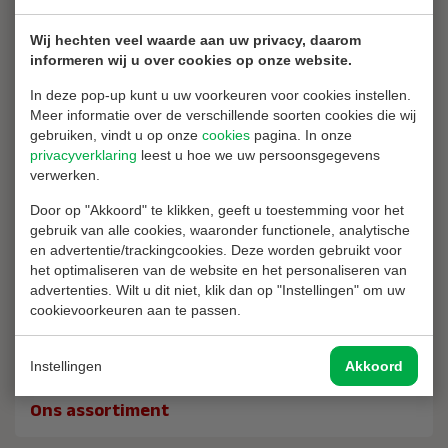
Onderhoud aanvragen
Wij hechten veel waarde aan uw privacy, daarom
informeren wij u over cookies op onze website.
In deze pop-up kunt u uw voorkeuren voor cookies instellen.
Quantumkorting / Korting bij grote afname?
Meer informatie over de verschillende soorten cookies die wij
gebruiken, vindt u op onze
cookies
pagina. In onze
Laat Brandblussershop een offerte op maat maken voor de
privacyverklaring
leest u hoe we uw persoonsgegevens
aanschaf van dit product bij een grotere afname.
verwerken.
Offerte aanvragen
Door op "Akkoord" te klikken, geeft u toestemming voor het
gebruik van alle cookies, waaronder functionele, analytische
en advertentie/trackingcookies. Deze worden gebruikt voor
Waarom bij ons kopen?
het optimaliseren van de website en het personaliseren van
advertenties. Wilt u dit niet, klik dan op "Instellingen" om uw
cookievoorkeuren aan te passen.
2 jaar garantie op al uw aankopen
Vrijblijvend advies
Instellingen
Akkoord
14 dagen recht van retour
Ons assortiment