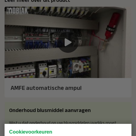
AMFE automatische ampul
Onderhoud blusmiddel aanvragen
Wist u dat onderhoud op uw blusmiddelen jaarlijks moet
worden uitgevoerd? Dit kost echt niet veel, laat ons een
Cookievoorkeuren
offerte op maat maken.