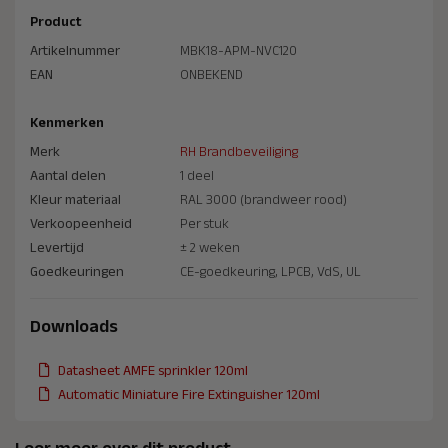
Product
Artikelnummer
MBK18-APM-NVC120
EAN
ONBEKEND
Kenmerken
Merk
RH Brandbeveiliging
Aantal delen
1 deel
Kleur materiaal
RAL 3000 (brandweer rood)
Verkoopeenheid
Per stuk
Levertijd
± 2 weken
Goedkeuringen
CE-goedkeuring, LPCB, VdS, UL
Downloads
Datasheet AMFE sprinkler 120ml
Automatic Miniature Fire Extinguisher 120ml
Leer meer over dit product