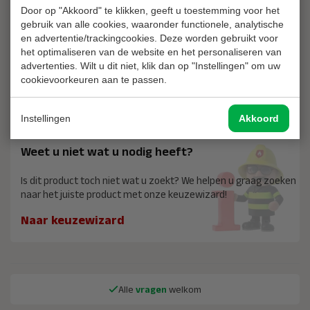
Door op "Akkoord" te klikken, geeft u toestemming voor het
gebruik van alle cookies, waaronder functionele, analytische
10 jaar garantie wanneer u uw producten laat
en advertentie/trackingcookies. Deze worden gebruikt voor
keuren
het optimaliseren van de website en het personaliseren van
advertenties. Wilt u dit niet, klik dan op "Instellingen" om uw
Laat ieder jaar uw producten keuren en krijg 10 jaar garantie!
cookievoorkeuren aan te passen.
Lees meer
Instellingen
Akkoord
Weet u niet wat u nodig heeft?
Is dit product toch niet wat u zoekt? We helpen u graag zoeken
naar het juiste product met onze keuzewizard!
Naar keuzewizard
Alle
vragen
welkom