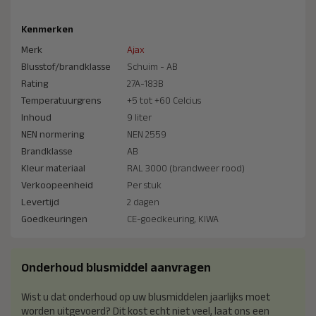
Kenmerken
Merk
Ajax
Blusstof/brandklasse
Schuim - AB
Rating
27A-183B
Temperatuurgrens
+5 tot +60 Celcius
Inhoud
9 liter
NEN normering
NEN 2559
Brandklasse
AB
Kleur materiaal
RAL 3000 (brandweer rood)
Verkoopeenheid
Per stuk
Levertijd
2 dagen
Goedkeuringen
CE-goedkeuring, KIWA
Onderhoud blusmiddel aanvragen
Wist u dat onderhoud op uw blusmiddelen jaarlijks moet
worden uitgevoerd? Dit kost echt niet veel, laat ons een