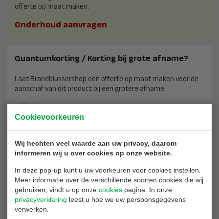
offerte op maat maken.
Onderhoud aanvragen
Quantumkorting / Korting bij grote afname?
Laat Brandblussershop een offerte op maat maken voor de
aanschaf van dit product bij een grotere afname.
Offerte aanvragen
Cookievoorkeuren
Waarom bij ons kopen?
Wij hechten veel waarde aan uw privacy, daarom
informeren wij u over cookies op onze website.
2 jaar garantie op al uw aankopen
In deze pop-up kunt u uw voorkeuren voor cookies instellen.
Vrijblijvend advies
Meer informatie over de verschillende soorten cookies die wij
14 dagen recht van retour
gebruiken, vindt u op onze
cookies
pagina. In onze
privacyverklaring
leest u hoe we uw persoonsgegevens
Ons assortiment
verwerken.