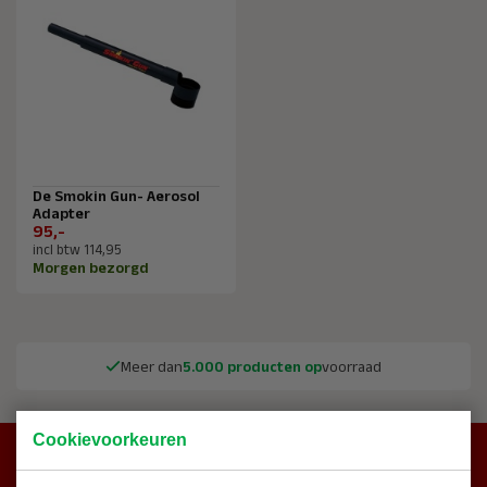
De Smokin Gun- Aerosol
Adapter
95,-
incl btw 114,95
Morgen bezorgd
Meer dan
5.000 producten op
voorraad
Cookievoorkeuren
Hulp nodig?