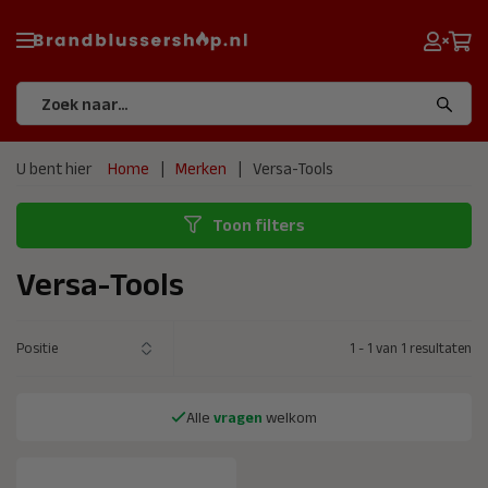
U bent hier
Home
Merken
Versa-Tools
Toon filters
Versa-Tools
1
-
1
van
1
resultaten
Alle
vragen
welkom