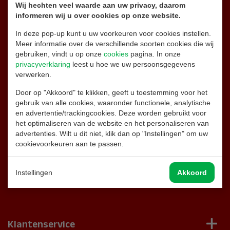
Wij hechten veel waarde aan uw privacy, daarom
Onze support staat 24/7 voor u klaar
informeren wij u over cookies op onze website.
In deze pop-up kunt u uw voorkeuren voor cookies instellen.
06 26 32 87 14
Alleen appen
Meer informatie over de verschillende soorten cookies die wij
gebruiken, vindt u op onze
cookies
pagina. In onze
info@brandblussershop.nl
privacyverklaring
leest u hoe we uw persoonsgegevens
verwerken.
0180 - 556 747
Door op "Akkoord" te klikken, geeft u toestemming voor het
gebruik van alle cookies, waaronder functionele, analytische
en advertentie/trackingcookies. Deze worden gebruikt voor
Naar de contactpagina
het optimaliseren van de website en het personaliseren van
advertenties. Wilt u dit niet, klik dan op "Instellingen" om uw
cookievoorkeuren aan te passen.
Facebook
Instellingen
Akkoord
Instagram
Klantenservice