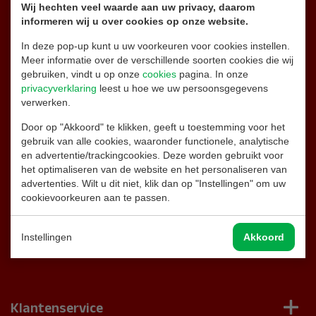
Wij hechten veel waarde aan uw privacy, daarom
Onze support staat 24/7 voor u klaar
informeren wij u over cookies op onze website.
In deze pop-up kunt u uw voorkeuren voor cookies instellen.
06 26 32 87 14
Alleen appen
Meer informatie over de verschillende soorten cookies die wij
gebruiken, vindt u op onze
cookies
pagina. In onze
info@brandblussershop.nl
privacyverklaring
leest u hoe we uw persoonsgegevens
verwerken.
0180 - 556 747
Door op "Akkoord" te klikken, geeft u toestemming voor het
gebruik van alle cookies, waaronder functionele, analytische
en advertentie/trackingcookies. Deze worden gebruikt voor
Naar de contactpagina
het optimaliseren van de website en het personaliseren van
advertenties. Wilt u dit niet, klik dan op "Instellingen" om uw
cookievoorkeuren aan te passen.
Facebook
Instellingen
Akkoord
Instagram
Klantenservice