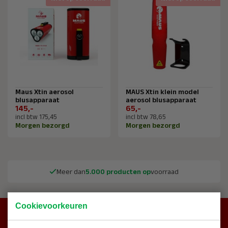
Maus Xtin aerosol
MAUS Xtin klein model
blusapparaat
aerosol blusapparaat
145,-
65,-
incl btw 175,45
incl btw 78,65
Morgen bezorgd
Morgen bezorgd
Meer dan
5.000 producten op
voorraad
Cookievoorkeuren
Hulp nodig?