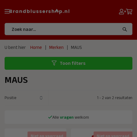
U bent hier
Home
Merken
MAUS
Toon filters
MAUS
1
-
2
van
2
resultaten
Alle
vragen
welkom
Niet op voorraad
Niet op voorraad