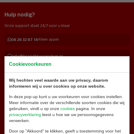
Hulp nodig?
Onze support staat 24/7 voor u klaar
06 26 32 87 14
Alleen appen
info@brandblussershop.nl
Cookievoorkeuren
0180 - 556 747
Wij hechten veel waarde aan uw privacy, daarom
informeren wij u over cookies op onze website.
Naar de contactpagina
In deze pop-up kunt u uw voorkeuren voor cookies instellen.
Meer informatie over de verschillende soorten cookies die wij
Facebook
gebruiken, vindt u op onze
cookies
pagina. In onze
privacyverklaring
leest u hoe we uw persoonsgegevens
verwerken.
Instagram
Door op "Akkoord" te klikken, geeft u toestemming voor het