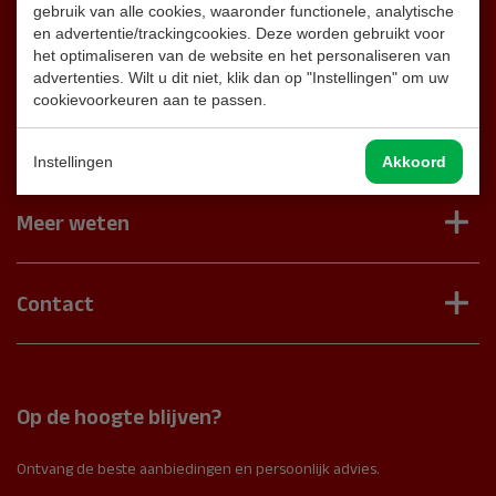
gebruik van alle cookies, waaronder functionele, analytische
en advertentie/trackingcookies. Deze worden gebruikt voor
het optimaliseren van de website en het personaliseren van
Klantenservice
advertenties. Wilt u dit niet, klik dan op "Instellingen" om uw
cookievoorkeuren aan te passen.
Contact
Veelgestelde vragen
Brandblussershop
Instellingen
Akkoord
Onderhoudscontract aanvragen
Brandblussers
Schade of verkeerd product
Brandslanghaspels
Meer weten
Retourneren product
Noodverlichting
Chatbot Veronique
Brandpreventie
Brandmelders
Podcast
Poederblussers
Contact
Brandpreventie
Video's
CO2 Brandblussers
Onderhoud
Zwaalweg 6-8
Garantie
Sproeischuimblussers
2991 ZC Barendrecht
Rookmelders
Nederland
Op de hoogte blijven?
Noodverlichting
Route
Brandmeldinstallaties
Ontvang de beste aanbiedingen en persoonlijk advies.
IBAN:
NL66 ABNA 0605 4152 69